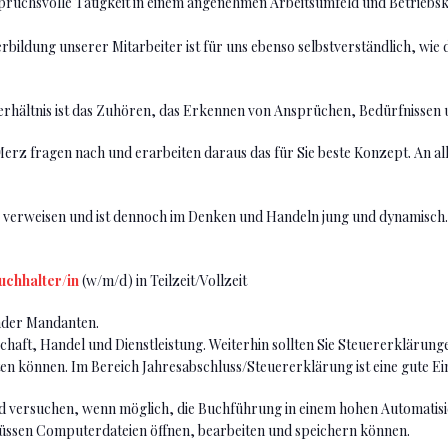
pruchsvolle Tätigkeit in einem angenehmen Arbeitsumfeld und Betriebsk
bildung unserer Mitarbeiter ist für uns ebenso selbstverständlich, wie d
sverhältnis ist das Zuhören, das Erkennen von Ansprüchen, Bedürfnissen
erz fragen nach und erarbeiten daraus das für Sie beste Konzept. An all
 verweisen und ist dennoch im Denken und Handeln jung und dynamisch. 
uchhalter/in
(w/m/d) in Teilzeit/Vollzeit
nder Mandanten.
aft, Handel und Dienstleistung. Weiterhin sollten Sie Steuererklärung
können. Im Bereich Jahresabschluss/Steuererklärung ist eine gute Ei
versuchen, wenn möglich, die Buchführung in einem hohen Automatisie
üssen Computerdateien öffnen, bearbeiten und speichern können.