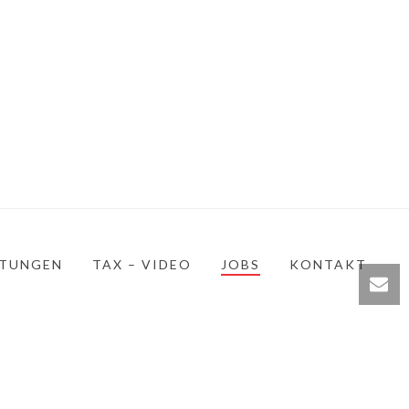
STUNGEN
TAX – VIDEO
JOBS
KONTAKT
© 2023 MICHAEL MERZ. ALL RIGHTS RESERVED.