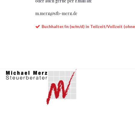
oder auch gerne per Email an:
m.merz@stb-merz.de
Buchhalter/in (w/m/d) in Teilzeit/Vollzeit (oh
T
+(49) 06151 10148 0
STEUERBERATER - MICHAEL MERZ
Pfungstädter Str. 53